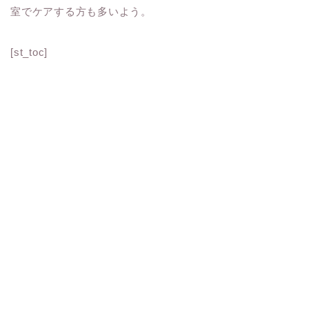
室でケア
する方も多いよう。
[st_toc]