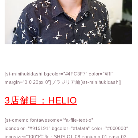
[st-minihukidashi bgcolor=”#4FC3F7″ color=”#fff”
margin=”0 0 20px 0″]ブラジリア編[/st-minihukidashi]
3店舗目：HELIO
[st-cmemo fontawesome=”fa-file-text-o”
iconcolor=”#919191″ bgcolor=”#fafafa” color=”#000000″
iconsize=”100″]住所：SHIS QL 08 conjunto 01 casa 03