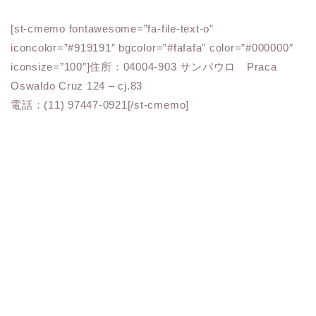
[st-cmemo fontawesome=”fa-file-text-o”
iconcolor=”#919191″ bgcolor=”#fafafa” color=”#000000″
iconsize=”100″]住所：04004-903 サンパウロ Praca
Oswaldo Cruz 124 – cj.83
電話：(11) 97447-0921[/st-cmemo]