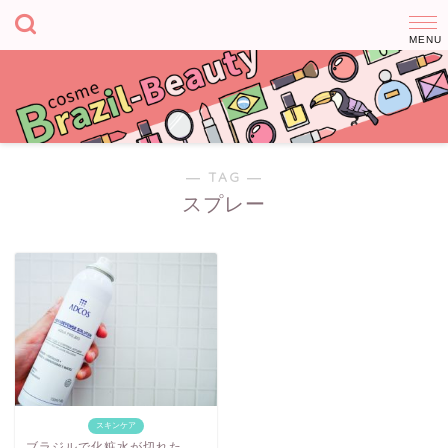
― TAG ―
スプレー
スキンケア
ブラジルで化粧水が切れた