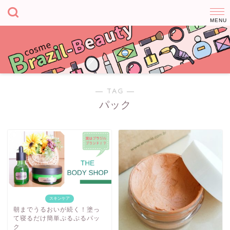
― TAG ―
パック
スキンケア
朝までうるおいが続く！塗っ
て寝るだけ簡単ぷるぷるパッ
ク