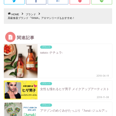
HOME
ブランド
高級食器ブランド『TANIA』アロマシリーズもおすすめ！
関連記事
ブランド
natura -ナチュラ-
2018-06-19
ブランド
女性も憧れるヒゲ男子 メイクアップアーティスト
2018-11-08
ブランド
アマゾンのめぐみがたっぷり『Juruá -ジュルア-』