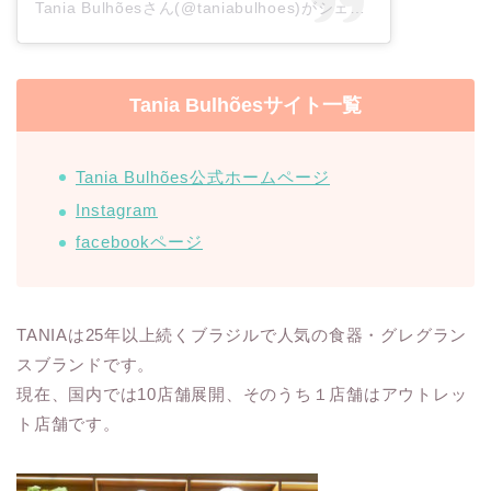
Tania Bulhõesさん(@taniabulhoes)がシェアした投稿
–
201
Tania Bulhõesサイト一覧
Tania Bulhões公式ホームページ
Instagram
facebookページ
TANIAは25年以上続くブラジルで人気の食器・グレグラン
スブランドです。
現在、国内では10店舗展開、そのうち１店舗はアウトレッ
ト店舗です。